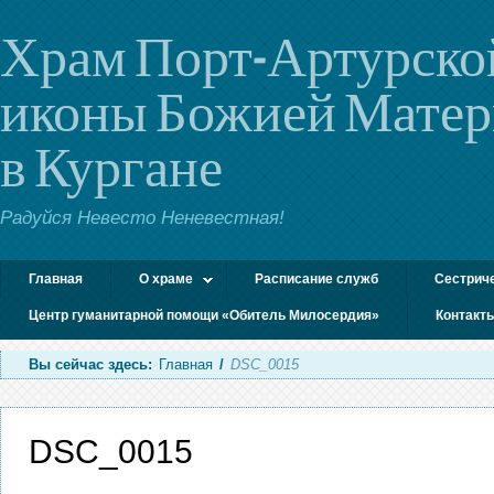
Храм Порт-Артурско
иконы Божией Мате
в Кургане
Радуйся Невесто Неневестная!
Главная
О храме
Расписание служб
Сестрич
Центр гуманитарной помощи «Обитель Милосердия»
Контакт
Вы сейчас здесь:
Главная
/
DSC_0015
DSC_0015