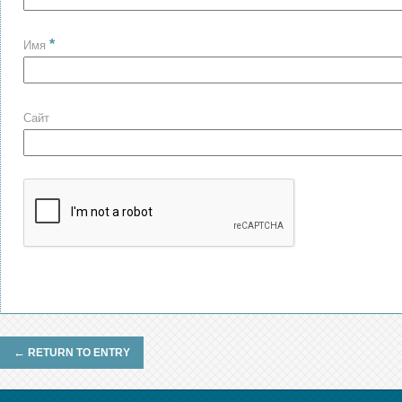
*
Имя
Сайт
←
RETURN TO ENTRY