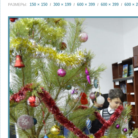
150 × 150
300 × 199
600 × 399
600 × 399
600 × 
РАЗМЕРЫ:
/
/
/
/