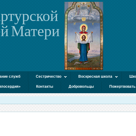
ртурской
й Матери
ание служб
Сестричество
Воскресная школа
Шко
илосердия»
Контакты
Добровольцы
Пожертвовать