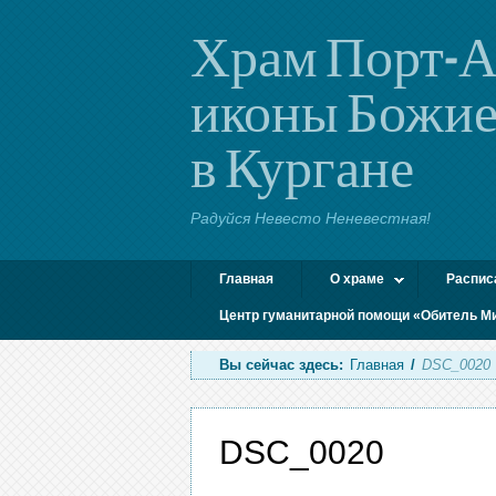
Храм Порт-А
иконы Божие
в Кургане
Радуйся Невесто Неневестная!
Главная
О храме
Распис
Центр гуманитарной помощи «Обитель М
Вы сейчас здесь:
Главная
/
DSC_0020
DSC_0020