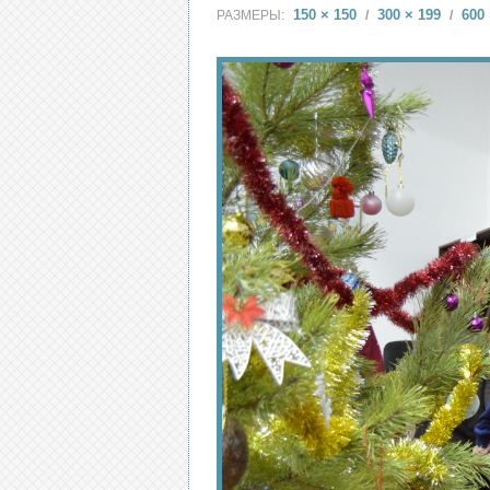
150 × 150
300 × 199
600 
РАЗМЕРЫ:
/
/