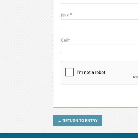
*
Имя
Сайт
←
RETURN TO ENTRY