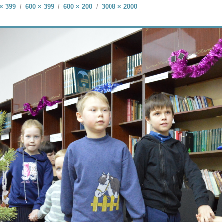
× 399
600 × 399
600 × 200
3008 × 2000
/
/
/