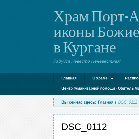
Храм Порт-А
иконы Божие
в Кургане
Радуйся Невесто Неневестная!
Главная
О храме
Распис
Центр гуманитарной помощи «Обитель М
Вы сейчас здесь:
Главная
/
DSC_0112
DSC_0112