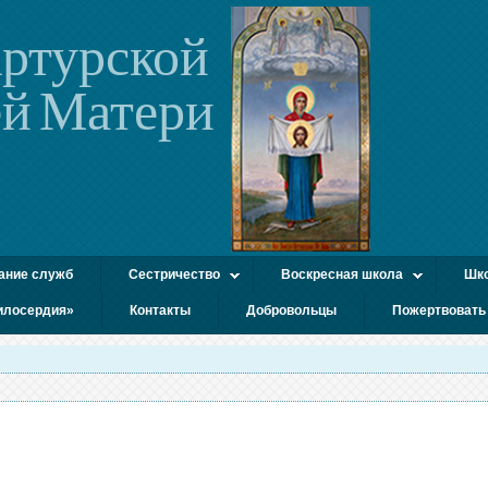
ртурской
й Матери
ание служб
Сестричество
Воскресная школа
Шко
илосердия»
Контакты
Добровольцы
Пожертвовать