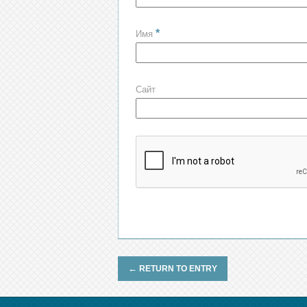
*
Имя
Сайт
←
RETURN TO ENTRY