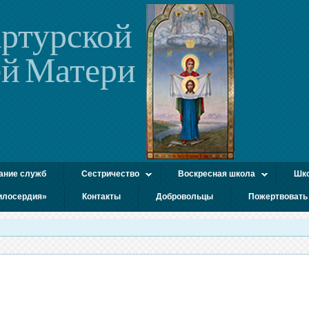
ртурской
й Матери
ание служб
Сестричество
Воскресная школа
Шко
илосердия»
Контакты
Добровольцы
Пожертвовать