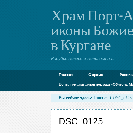
Храм Порт-А
иконы Божие
в Кургане
Радуйся Невесто Неневестная!
Главная
О храме
Распис
Центр гуманитарной помощи «Обитель М
Вы сейчас здесь:
Главная
/
DSC_0125
DSC_0125