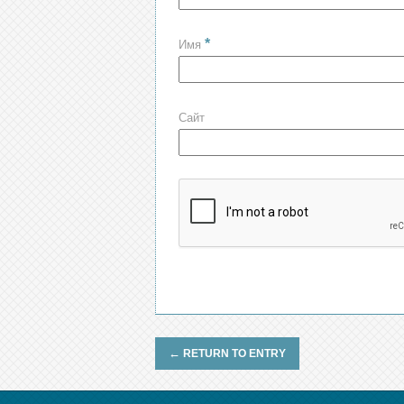
*
Имя
Сайт
←
RETURN TO ENTRY