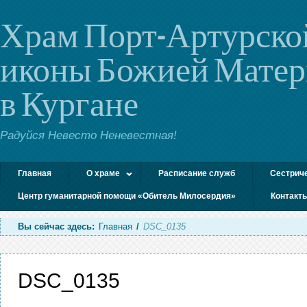
Храм Порт-Артурско
иконы Божией Мате
в Кургане
Радуйся Невесто Неневестная!
Главная
О храме
Расписание служб
Сестрич
Центр гуманитарной помощи «Обитель Милосердия»
Контакт
Вы сейчас здесь:
Главная
/
DSC_0135
DSC_0135