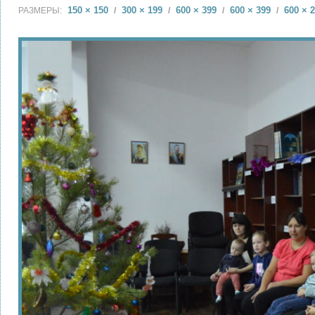
150 × 150
300 × 199
600 × 399
600 × 399
600 × 
РАЗМЕРЫ:
/
/
/
/