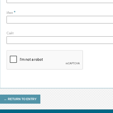
*
Имя
Сайт
←
RETURN TO ENTRY