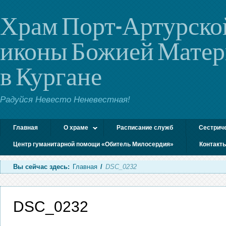
Храм Порт-Артурско
иконы Божией Мате
в Кургане
Радуйся Невесто Неневестная!
Главная
О храме
Расписание служб
Сестрич
Центр гуманитарной помощи «Обитель Милосердия»
Контакт
Вы сейчас здесь:
Главная
/
DSC_0232
DSC_0232