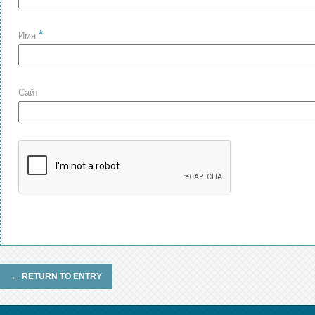
*
Имя
Сайт
←
RETURN TO ENTRY