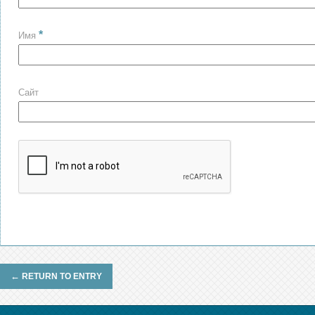
*
Имя
Сайт
←
RETURN TO ENTRY