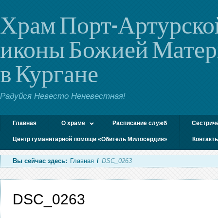
Храм Порт-Артурско
иконы Божией Мате
в Кургане
Радуйся Невесто Неневестная!
Главная
О храме
Расписание служб
Сестрич
Центр гуманитарной помощи «Обитель Милосердия»
Контакт
Вы сейчас здесь:
Главная
/
DSC_0263
DSC_0263