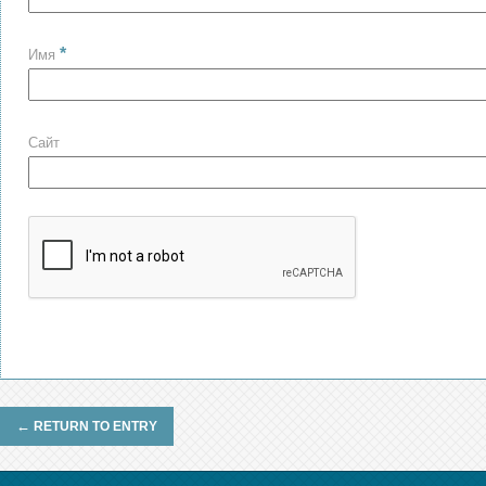
*
Имя
Сайт
←
RETURN TO ENTRY