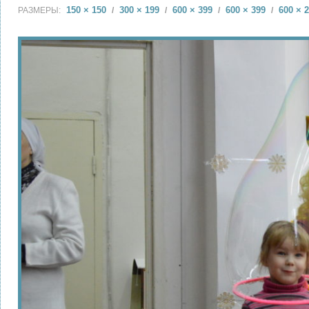
150 × 150
300 × 199
600 × 399
600 × 399
600 × 
РАЗМЕРЫ:
/
/
/
/