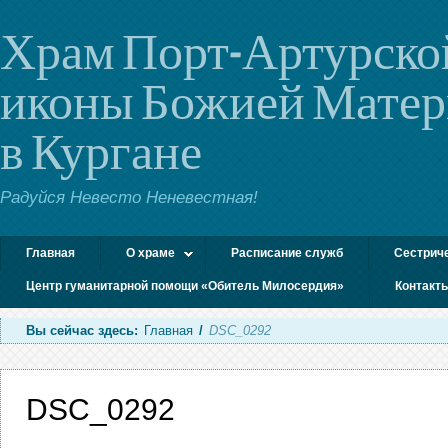
Храм Порт-Артурско
иконы Божией Мате
в Кургане
Радуйся Невесто Неневестная!
Главная
О храме
Расписание служб
Сестрич
Центр гуманитарной помощи «Обитель Милосердия»
Контакт
Вы сейчас здесь:
Главная
/
DSC_0292
DSC_0292