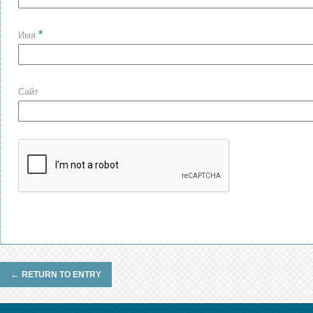
*
Имя
Сайт
←
RETURN TO ENTRY