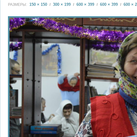
150 × 150
300 × 199
600 × 399
600 × 399
600 × 
РАЗМЕРЫ:
/
/
/
/