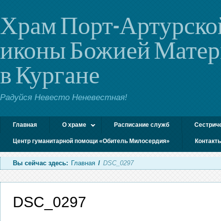
Храм Порт-Артурско
иконы Божией Мате
в Кургане
Радуйся Невесто Неневестная!
Главная
О храме
Расписание служб
Сестрич
Центр гуманитарной помощи «Обитель Милосердия»
Контакт
Вы сейчас здесь:
Главная
/
DSC_0297
DSC_0297