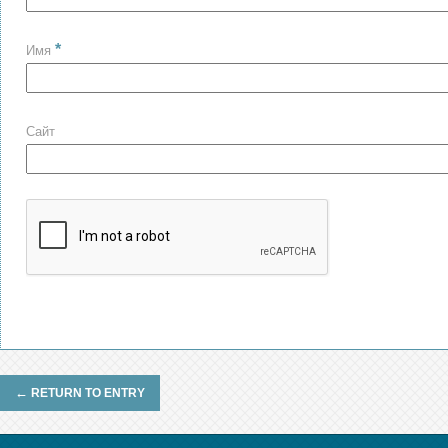
*
Имя
Сайт
←
RETURN TO ENTRY