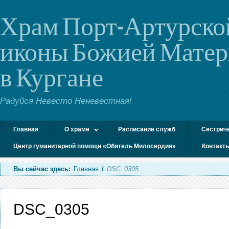
Храм Порт-Артурско
иконы Божией Мате
в Кургане
Радуйся Невесто Неневестная!
Главная
О храме
Расписание служб
Сестрич
Центр гуманитарной помощи «Обитель Милосердия»
Контакт
Вы сейчас здесь:
Главная
/
DSC_0305
DSC_0305