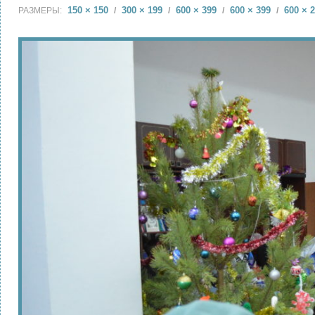
150 × 150
300 × 199
600 × 399
600 × 399
600 × 
РАЗМЕРЫ:
/
/
/
/