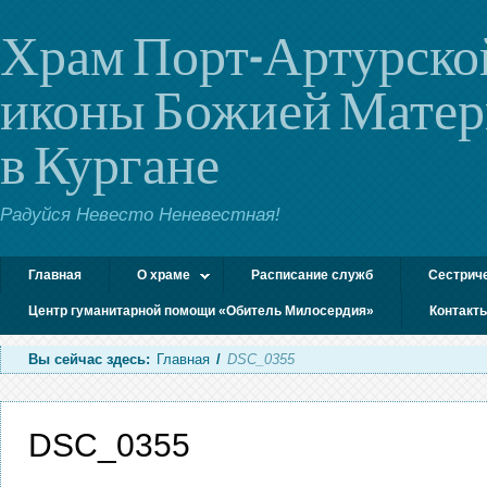
Храм Порт-Артурско
иконы Божией Мате
в Кургане
Радуйся Невесто Неневестная!
Главная
О храме
Расписание служб
Сестрич
Центр гуманитарной помощи «Обитель Милосердия»
Контакт
Вы сейчас здесь:
Главная
/
DSC_0355
DSC_0355