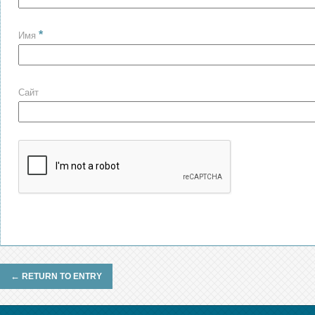
*
Имя
Сайт
←
RETURN TO ENTRY