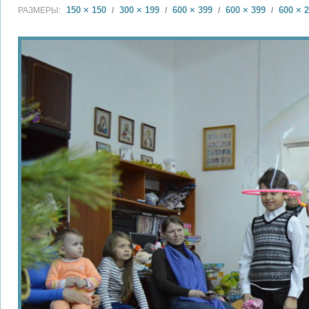
150 × 150
300 × 199
600 × 399
600 × 399
600 × 
РАЗМЕРЫ:
/
/
/
/