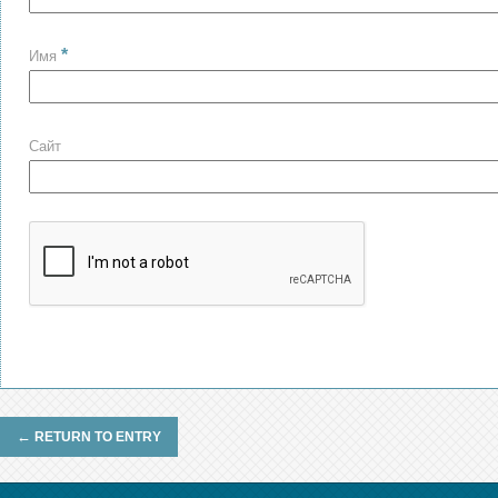
*
Имя
Сайт
←
RETURN TO ENTRY