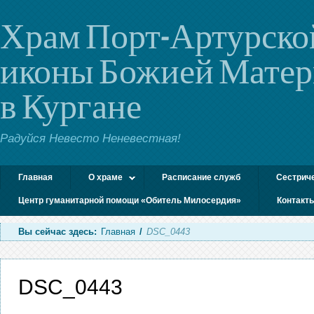
Храм Порт-Артурско
иконы Божией Мате
в Кургане
Радуйся Невесто Неневестная!
Главная
О храме
Расписание служб
Сестрич
Центр гуманитарной помощи «Обитель Милосердия»
Контакт
Вы сейчас здесь:
Главная
/
DSC_0443
DSC_0443