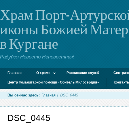
Храм Порт-Артурско
иконы Божией Мате
в Кургане
Радуйся Невесто Неневестная!
Главная
О храме
Расписание служб
Сестрич
Центр гуманитарной помощи «Обитель Милосердия»
Контакт
Вы сейчас здесь:
Главная
/
DSC_0445
DSC_0445