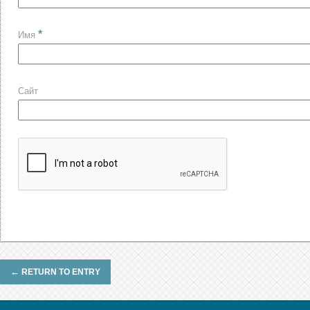
*
Имя
Сайт
←
RETURN TO ENTRY