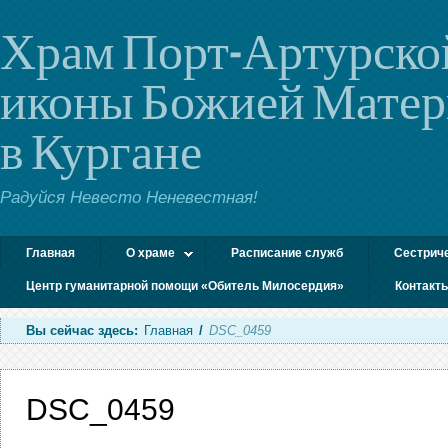
Храм Порт-Артурско
иконы Божией Мате
в Кургане
Радуйся Невесто Неневестная!
Главная
О храме
Расписание служб
Сестрич
Центр гуманитарной помощи «Обитель Милосердия»
Контакт
Вы сейчас здесь:
Главная
/
DSC_0459
DSC_0459