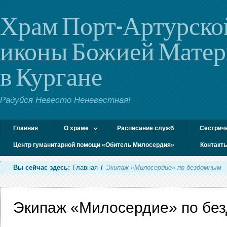
Храм Порт-Артурско
иконы Божией Мате
в Кургане
Радуйся Невесто Неневестная!
Главная
О храме
Расписание служб
Сестрич
Центр гуманитарной помощи «Обитель Милосердия»
Контакт
Вы сейчас здесь:
Главная
/
Экипаж «Милосердие» по бездомным
Экипаж «Милосердие» по бе