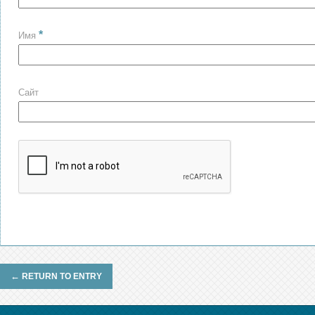
*
Имя
Сайт
←
RETURN TO ENTRY