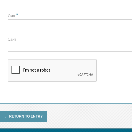
*
Имя
Сайт
←
RETURN TO ENTRY