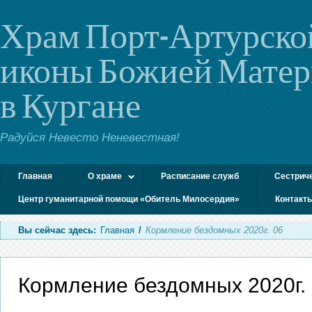
Храм Порт-Артурско
иконы Божией Мате
в Кургане
Радуйся Невесто Неневестная!
Главная
О храме
Расписание служб
Сестрич
Центр гуманитарной помощи «Обитель Милосердия»
Контакт
Вы сейчас здесь:
Главная
/
Кормление бездомных 2020г. 06
Кормление бездомных 2020г.