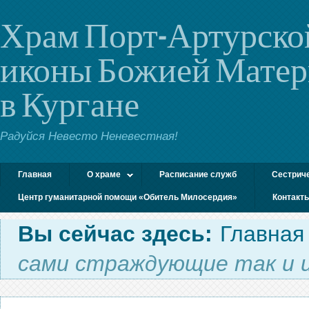
Храм Порт-Артурско
иконы Божией Мате
в Кургане
Радуйся Невесто Неневестная!
Главная
О храме
Расписание служб
Сестрич
Центр гуманитарной помощи «Обитель Милосердия»
Контакт
Вы сейчас здесь:
Главная
сами страждующие так и и