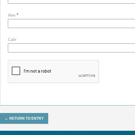
*
Имя
Сайт
←
RETURN TO ENTRY