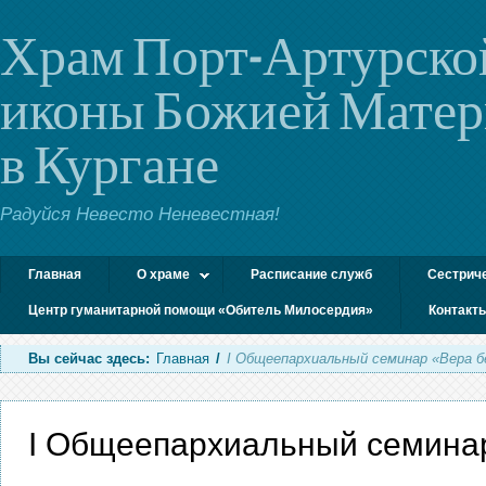
Храм Порт-Артурско
иконы Божией Мате
в Кургане
Радуйся Невесто Неневестная!
Главная
О храме
Расписание служб
Сестрич
Центр гуманитарной помощи «Обитель Милосердия»
Контакт
Вы сейчас здесь:
Главная
/
I Общеепархиальный семинар «Вера б
I Общеепархиальный семинар