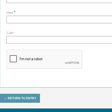
*
Имя
Сайт
←
RETURN TO ENTRY