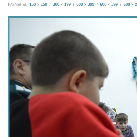
150 × 150
300 × 199
600 × 399
600 × 399
600 × 
РАЗМЕРЫ:
/
/
/
/