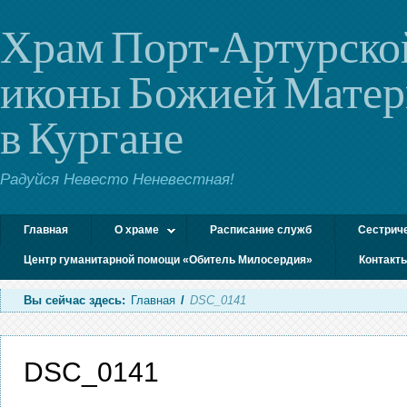
Храм Порт-Артурско
иконы Божией Мате
в Кургане
Радуйся Невесто Неневестная!
Главная
О храме
Расписание служб
Сестрич
Центр гуманитарной помощи «Обитель Милосердия»
Контакт
Вы сейчас здесь:
Главная
/
DSC_0141
DSC_0141