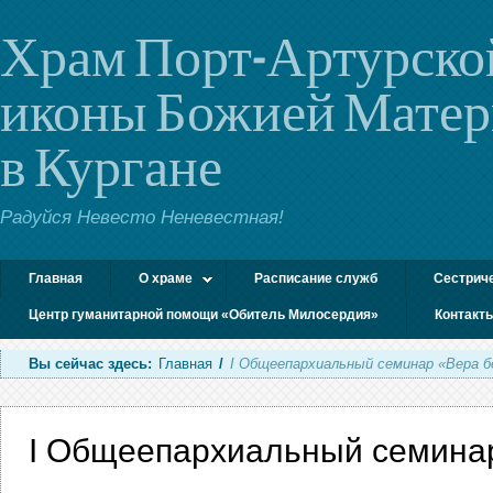
Храм Порт-Артурско
иконы Божией Мате
в Кургане
Радуйся Невесто Неневестная!
Главная
О храме
Расписание служб
Сестрич
Центр гуманитарной помощи «Обитель Милосердия»
Контакт
Вы сейчас здесь:
Главная
/
I Общеепархиальный семинар «Вера б
I Общеепархиальный семинар