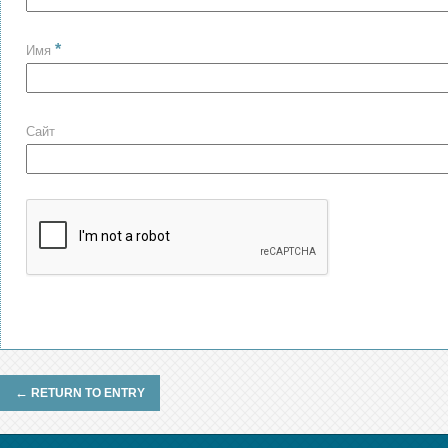
*
Имя
Сайт
←
RETURN TO ENTRY