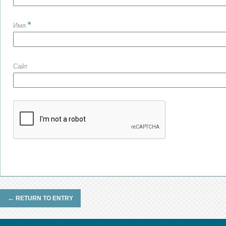
*
Имя
Сайт
←
RETURN TO ENTRY