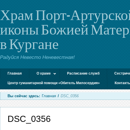
Храм Порт-Артурско
иконы Божией Мате
в Кургане
Радуйся Невесто Неневестная!
Главная
О храме
Расписание служб
Сестрич
Центр гуманитарной помощи «Обитель Милосердия»
Контакт
Вы сейчас здесь:
Главная
/
DSC_0356
DSC_0356