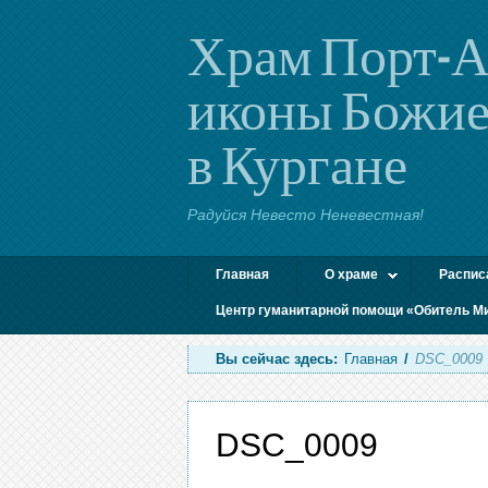
Храм Порт-А
иконы Божие
в Кургане
Радуйся Невесто Неневестная!
Главная
О храме
Распис
Центр гуманитарной помощи «Обитель М
Вы сейчас здесь:
Главная
/
DSC_0009
DSC_0009