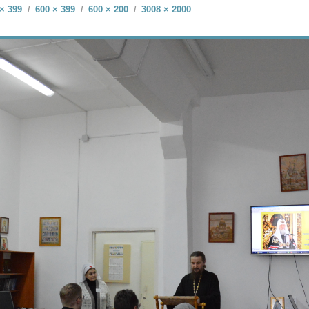
× 399
600 × 399
600 × 200
3008 × 2000
/
/
/