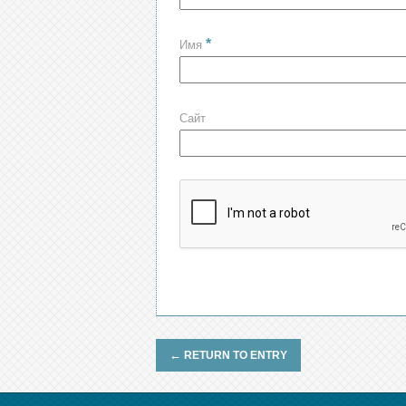
*
Имя
Сайт
←
RETURN TO ENTRY