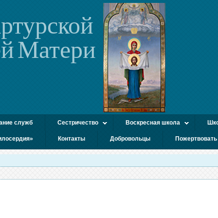
ртурской
й Матери
ание служб
Сестричество
Воскресная школа
Шко
илосердия»
Контакты
Добровольцы
Пожертвовать