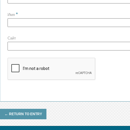
*
Имя
Сайт
←
RETURN TO ENTRY