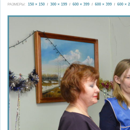
150 × 150
300 × 199
600 × 399
600 × 399
600 × 
РАЗМЕРЫ:
/
/
/
/