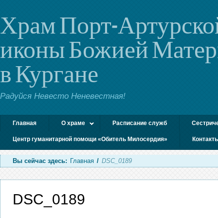
Храм Порт-Артурско
иконы Божией Мате
в Кургане
Радуйся Невесто Неневестная!
Главная
О храме
Расписание служб
Сестрич
Центр гуманитарной помощи «Обитель Милосердия»
Контакт
Вы сейчас здесь:
Главная
/
DSC_0189
DSC_0189