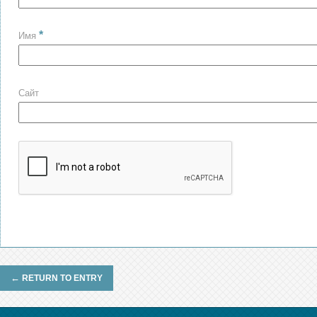
*
Имя
Сайт
←
RETURN TO ENTRY