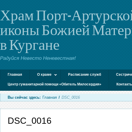
Храм Порт-Артурско
иконы Божией Мате
в Кургане
Радуйся Невесто Неневестная!
Главная
О храме
Расписание служб
Сестрич
Центр гуманитарной помощи «Обитель Милосердия»
Контакт
Вы сейчас здесь:
Главная
/
DSC_0016
DSC_0016