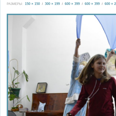
150 × 150
300 × 199
600 × 399
600 × 399
600 × 
РАЗМЕРЫ:
/
/
/
/