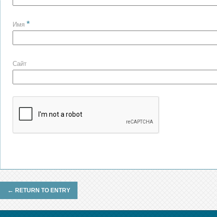
*
Имя
Сайт
←
RETURN TO ENTRY