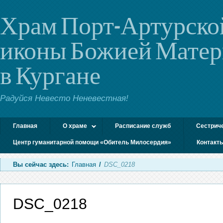
Храм Порт-Артурско
иконы Божией Мате
в Кургане
Радуйся Невесто Неневестная!
Главная
О храме
Расписание служб
Сестрич
Центр гуманитарной помощи «Обитель Милосердия»
Контакт
Вы сейчас здесь:
Главная
/
DSC_0218
DSC_0218