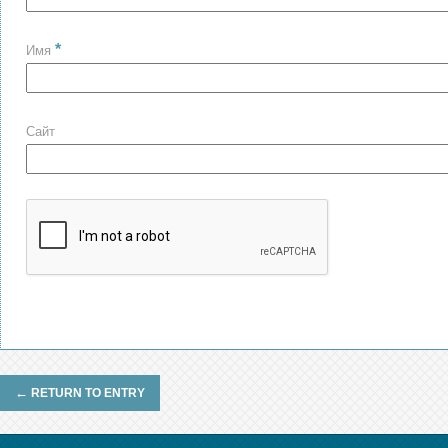
*
Имя
Сайт
←
RETURN TO ENTRY