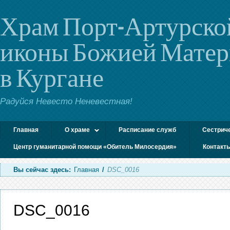
Храм Порт-Артурско
иконы Божией Мате
в Кургане
Радуйся Невесто Неневестная!
Главная
О храме
Расписание служб
Сестрич
Центр гуманитарной помощи «Обитель Милосердия»
Контакт
Вы сейчас здесь:
Главная
/
DSC_0016
DSC_0016