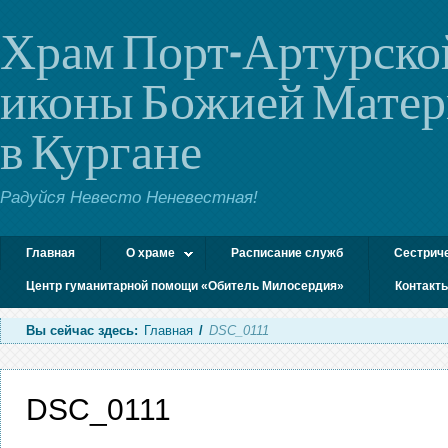
Храм Порт-Артурско
иконы Божией Мате
в Кургане
Радуйся Невесто Неневестная!
Главная
О храме
Расписание служб
Сестрич
Центр гуманитарной помощи «Обитель Милосердия»
Контакт
Вы сейчас здесь:
Главная
/
DSC_0111
DSC_0111