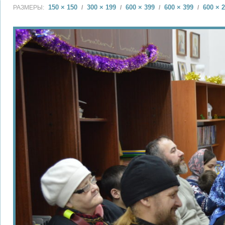
150 × 150
300 × 199
600 × 399
600 × 399
600 × 
РАЗМЕРЫ:
/
/
/
/