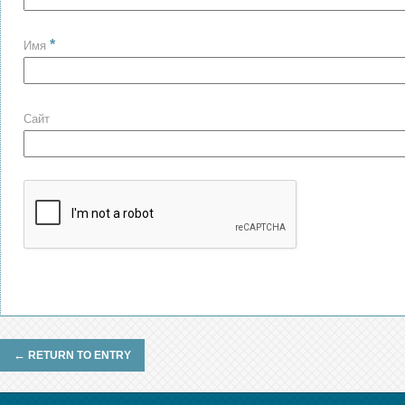
*
Имя
Сайт
←
RETURN TO ENTRY