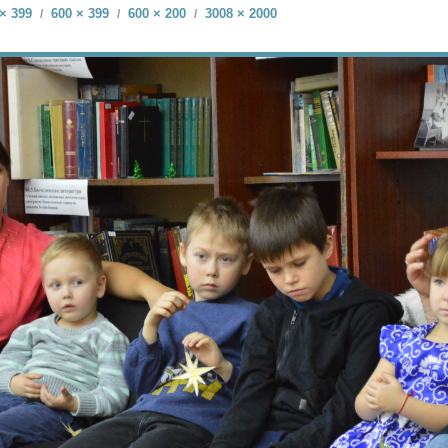
× 399
600 × 399
600 × 200
3008 × 2000
/
/
/