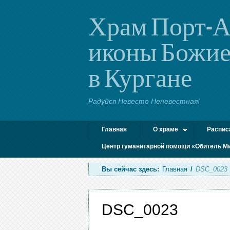
Храм Порт-А
иконы Божие
в Кургане
Радуйся Невесто Неневестная!
Главная
О храме
Распис
Центр гуманитарной помощи «Обитель М
Вы сейчас здесь:
Главная
/
DSC_0023
DSC_0023