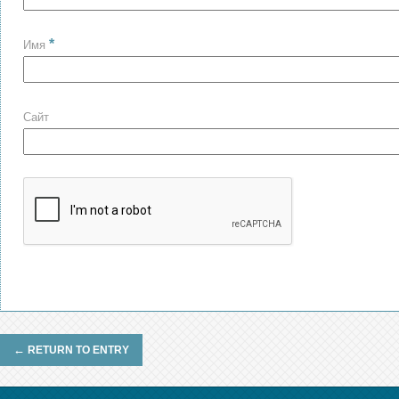
*
Имя
Сайт
←
RETURN TO ENTRY