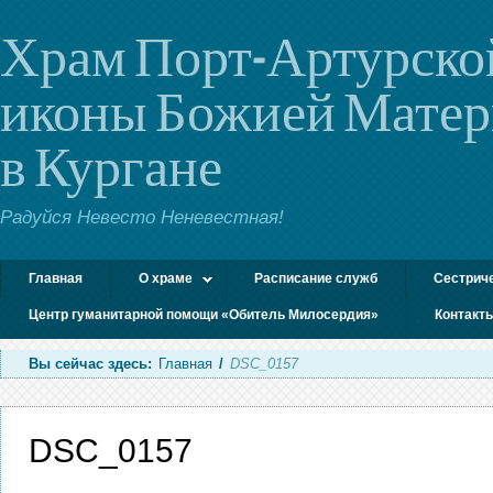
Храм Порт-Артурско
иконы Божией Мате
в Кургане
Радуйся Невесто Неневестная!
Главная
О храме
Расписание служб
Сестрич
Центр гуманитарной помощи «Обитель Милосердия»
Контакт
Вы сейчас здесь:
Главная
/
DSC_0157
DSC_0157