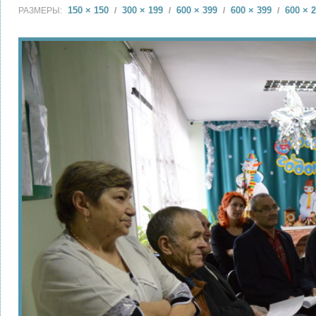
150 × 150
300 × 199
600 × 399
600 × 399
600 × 
РАЗМЕРЫ:
/
/
/
/