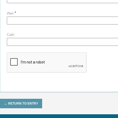
*
Имя
Сайт
←
RETURN TO ENTRY