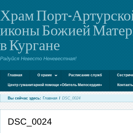
Храм Порт-Артурско
иконы Божией Мате
в Кургане
Радуйся Невесто Неневестная!
Главная
О храме
Расписание служб
Сестрич
Центр гуманитарной помощи «Обитель Милосердия»
Контакт
Вы сейчас здесь:
Главная
/
DSC_0024
DSC_0024