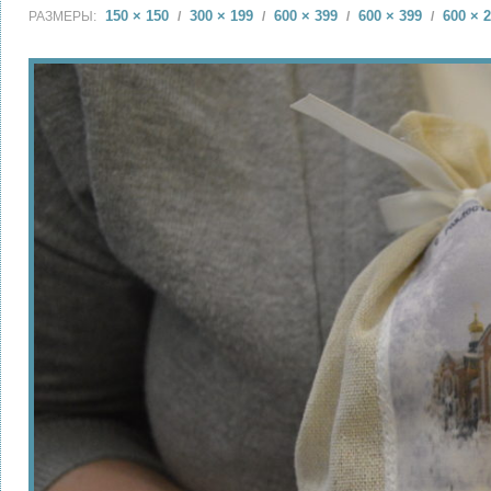
150 × 150
300 × 199
600 × 399
600 × 399
600 × 
РАЗМЕРЫ:
/
/
/
/