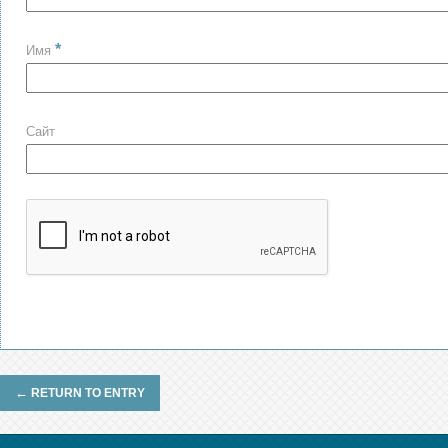
*
Имя
Сайт
←
RETURN TO ENTRY