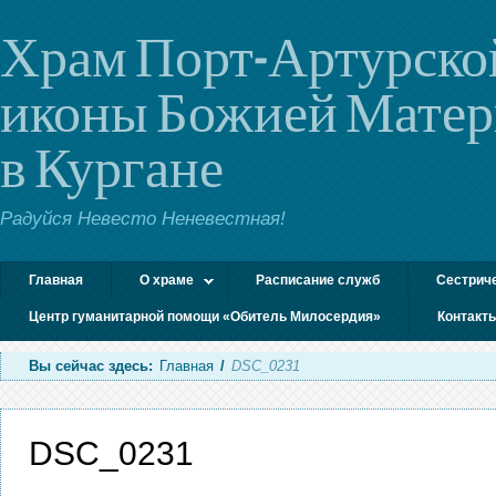
Храм Порт-Артурско
иконы Божией Мате
в Кургане
Радуйся Невесто Неневестная!
Главная
О храме
Расписание служб
Сестрич
Центр гуманитарной помощи «Обитель Милосердия»
Контакт
Вы сейчас здесь:
Главная
/
DSC_0231
DSC_0231