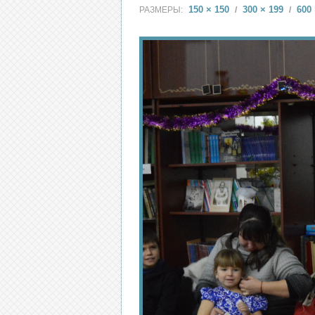
150 × 150
300 × 199
600 
РАЗМЕРЫ:
/
/