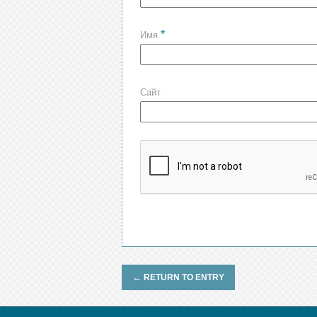
*
Имя
Сайт
←
RETURN TO ENTRY