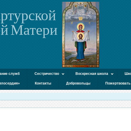
ртурской
й Матери
ание служб
Сестричество
Воскресная школа
Шко
илосердия»
Контакты
Добровольцы
Пожертвовать