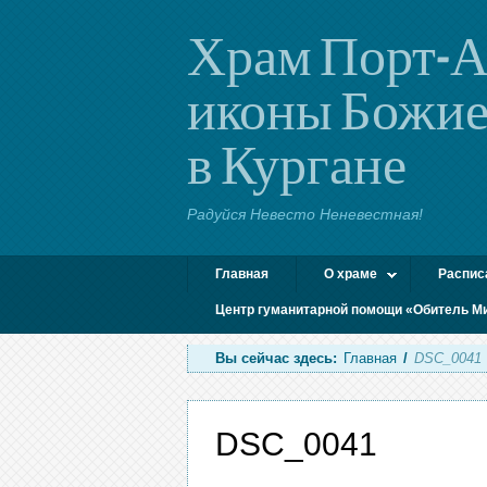
Храм Порт-А
иконы Божие
в Кургане
Радуйся Невесто Неневестная!
Главная
О храме
Распис
Центр гуманитарной помощи «Обитель М
Вы сейчас здесь:
Главная
/
DSC_0041
DSC_0041