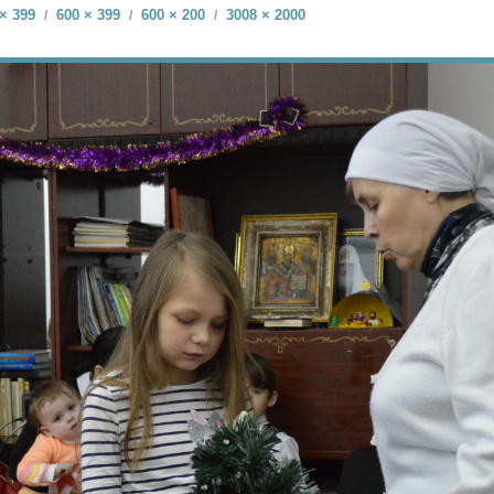
× 399
600 × 399
600 × 200
3008 × 2000
/
/
/