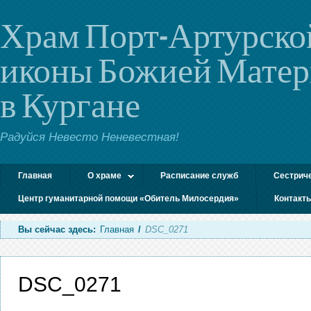
Храм Порт-Артурско
иконы Божией Мате
в Кургане
Радуйся Невесто Неневестная!
Главная
О храме
Расписание служб
Сестрич
Центр гуманитарной помощи «Обитель Милосердия»
Контакт
Вы сейчас здесь:
Главная
/
DSC_0271
DSC_0271