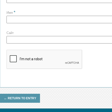
*
Имя
Сайт
←
RETURN TO ENTRY