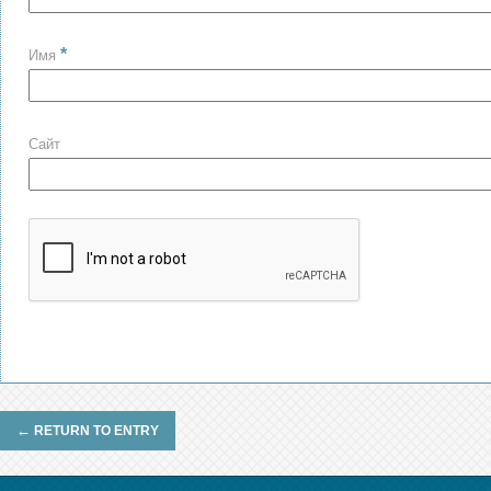
*
Имя
Сайт
←
RETURN TO ENTRY