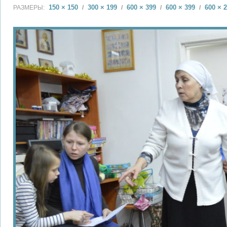
150 × 150
300 × 199
600 × 399
600 × 399
600 × 
РАЗМЕРЫ:
/
/
/
/