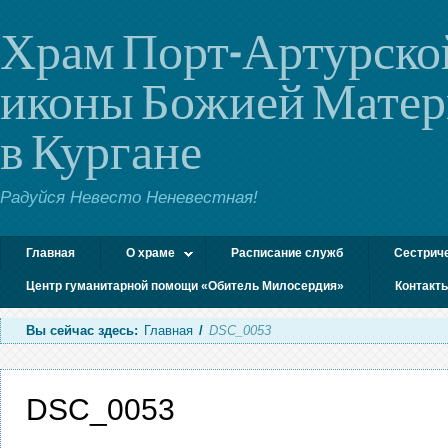
Храм Порт-Артурско
иконы Божией Мате
в Кургане
Радуйся Невесто Неневестная!
Главная
О храме
Расписание служб
Сестрич
Центр гуманитарной помощи «Обитель Милосердия»
Контакт
Вы сейчас здесь:
Главная
/
DSC_0053
DSC_0053