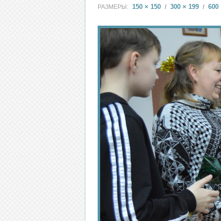
150 × 150
300 × 199
600 
РАЗМЕРЫ:
/
/