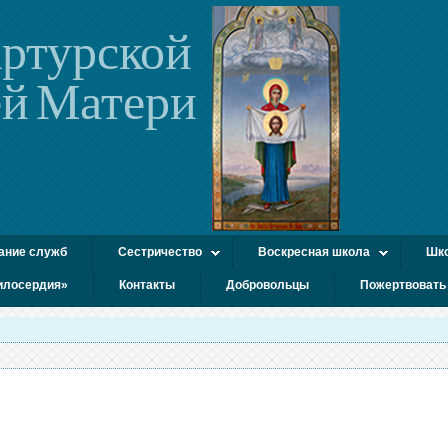
ртурской
й Матери
ание служб
Сестричество
Воскресная школа
Шко
илосердия»
Контакты
Добровольцы
Пожертвовать