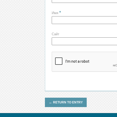
*
Имя
Сайт
←
RETURN TO ENTRY