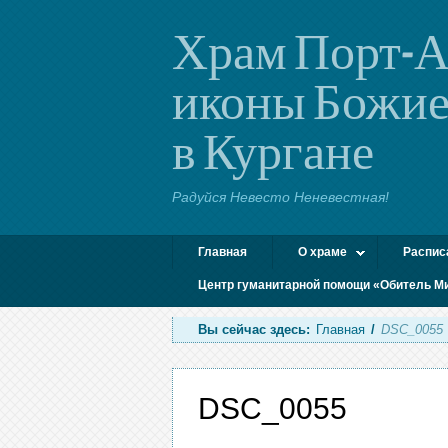
Храм Порт-А
иконы Божие
в Кургане
Радуйся Невесто Неневестная!
Главная
О храме
Распис
Центр гуманитарной помощи «Обитель М
Вы сейчас здесь:
Главная
/
DSC_0055
DSC_0055