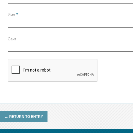
*
Имя
Сайт
←
RETURN TO ENTRY