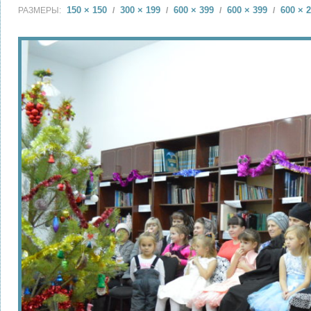
150 × 150
300 × 199
600 × 399
600 × 399
600 × 
РАЗМЕРЫ:
/
/
/
/