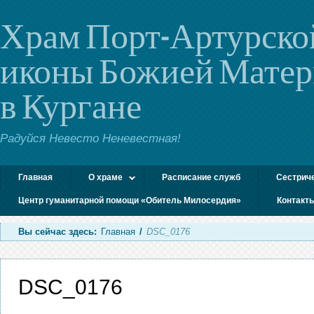
Храм Порт-Артурско
иконы Божией Мате
в Кургане
Радуйся Невесто Неневестная!
Главная
О храме
Расписание служб
Сестрич
Центр гуманитарной помощи «Обитель Милосердия»
Контакт
Вы сейчас здесь:
Главная
/
DSC_0176
DSC_0176