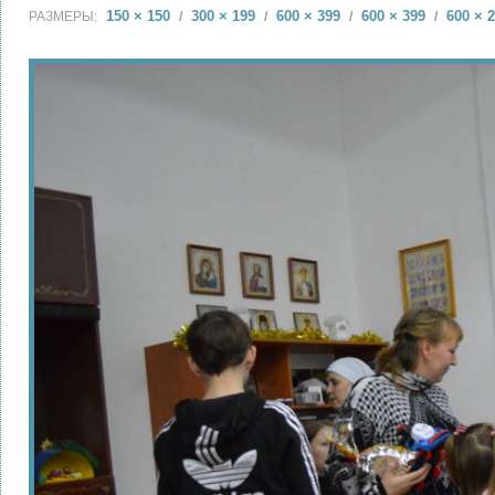
150 × 150
300 × 199
600 × 399
600 × 399
600 × 
РАЗМЕРЫ:
/
/
/
/