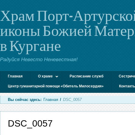
Храм Порт-Артурско
иконы Божией Мате
в Кургане
Радуйся Невесто Неневестная!
Главная
О храме
Расписание служб
Сестрич
Центр гуманитарной помощи «Обитель Милосердия»
Контакт
Вы сейчас здесь:
Главная
/
DSC_0057
DSC_0057