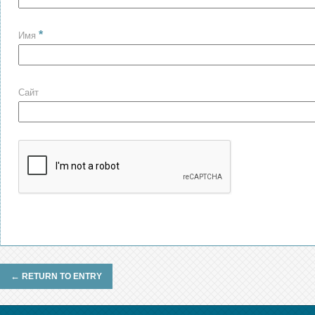
*
Имя
Сайт
←
RETURN TO ENTRY