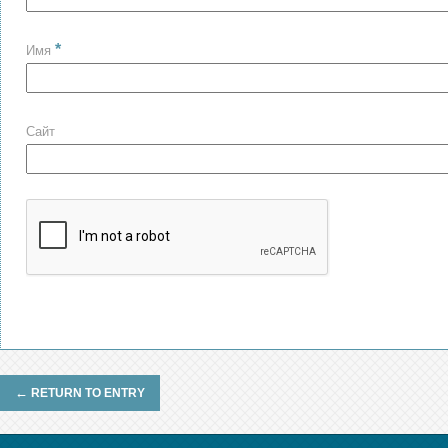
*
Имя
Сайт
←
RETURN TO ENTRY