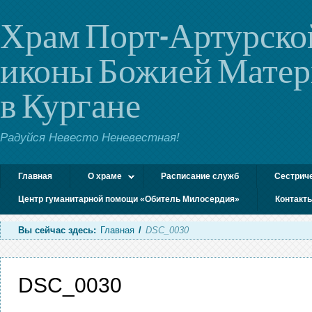
Храм Порт-Артурско
иконы Божией Мате
в Кургане
Радуйся Невесто Неневестная!
Главная
О храме
Расписание служб
Сестрич
Центр гуманитарной помощи «Обитель Милосердия»
Контакт
Вы сейчас здесь:
Главная
/
DSC_0030
DSC_0030