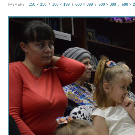
150 × 150
300 × 199
600 × 399
600 × 399
600 × 
РАЗМЕРЫ:
/
/
/
/