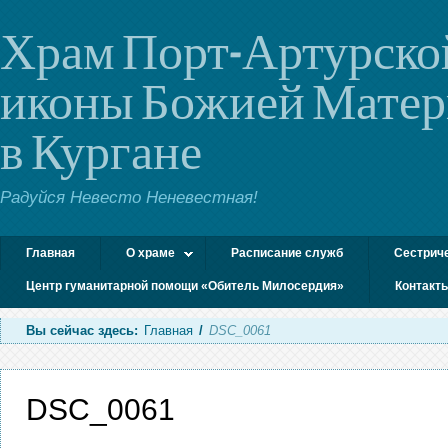
Храм Порт-Артурско
иконы Божией Мате
в Кургане
Радуйся Невесто Неневестная!
Главная
О храме
Расписание служб
Сестрич
Центр гуманитарной помощи «Обитель Милосердия»
Контакт
Вы сейчас здесь:
Главная
/
DSC_0061
DSC_0061