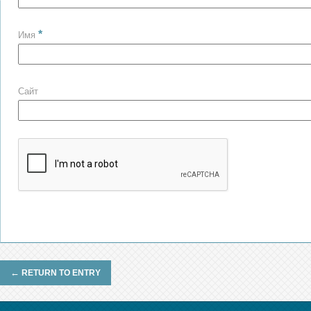
*
Имя
Сайт
←
RETURN TO ENTRY