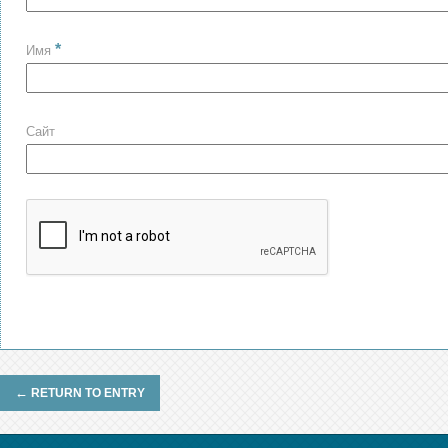
*
Имя
Сайт
←
RETURN TO ENTRY