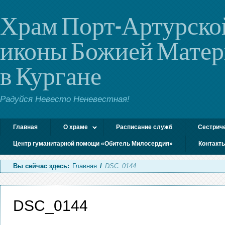
Храм Порт-Артурско
иконы Божией Мате
в Кургане
Радуйся Невесто Неневестная!
Главная
О храме
Расписание служб
Сестрич
Центр гуманитарной помощи «Обитель Милосердия»
Контакт
Вы сейчас здесь:
Главная
/
DSC_0144
DSC_0144