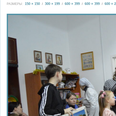
150 × 150
300 × 199
600 × 399
600 × 399
600 × 
РАЗМЕРЫ:
/
/
/
/