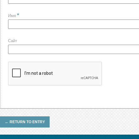
*
Имя
Сайт
←
RETURN TO ENTRY