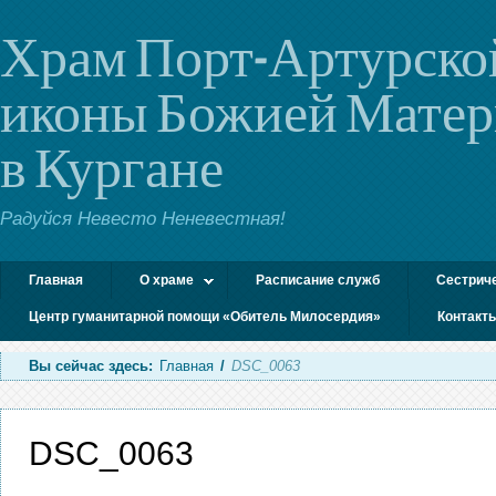
Храм Порт-Артурско
иконы Божией Мате
в Кургане
Радуйся Невесто Неневестная!
Главная
О храме
Расписание служб
Сестрич
Центр гуманитарной помощи «Обитель Милосердия»
Контакт
Вы сейчас здесь:
Главная
/
DSC_0063
DSC_0063