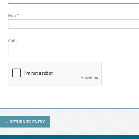
*
Имя
Сайт
←
RETURN TO ENTRY