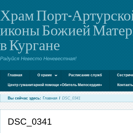
Храм Порт-Артурско
иконы Божией Мате
в Кургане
Радуйся Невесто Неневестная!
Главная
О храме
Расписание служб
Сестрич
Центр гуманитарной помощи «Обитель Милосердия»
Контакт
Вы сейчас здесь:
Главная
/
DSC_0341
DSC_0341