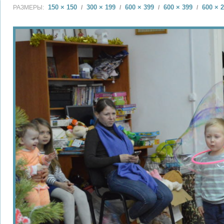
150 × 150
300 × 199
600 × 399
600 × 399
600 × 
РАЗМЕРЫ:
/
/
/
/