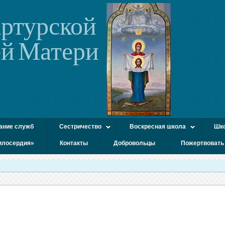
ртурской
й Матери
ание служб
Сестричество
Воскресная школа
Шко
илосердия»
Контакты
Добровольцы
Пожертвовать