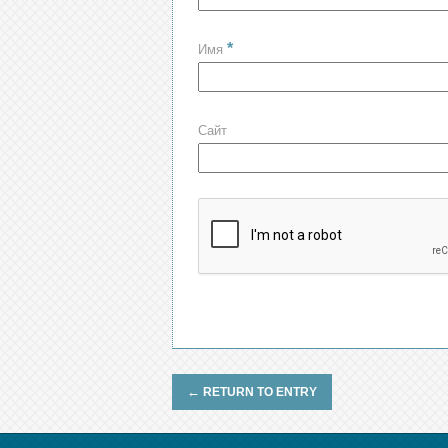
*
Имя
Сайт
←
RETURN TO ENTRY