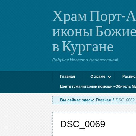
Храм Порт-А
иконы Божие
в Кургане
Радуйся Невесто Неневестная!
Главная
О храме
Распис
Центр гуманитарной помощи «Обитель М
Вы сейчас здесь:
Главная
/
DSC_0069
DSC_0069