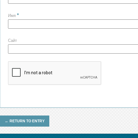
*
Имя
Сайт
←
RETURN TO ENTRY