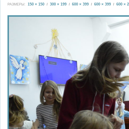
150 × 150
300 × 199
600 × 399
600 × 399
600 × 
РАЗМЕРЫ:
/
/
/
/