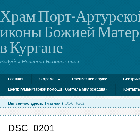
Храм Порт-Артурско
иконы Божией Мате
в Кургане
Радуйся Невесто Неневестная!
Главная
О храме
Расписание служб
Сестрич
Центр гуманитарной помощи «Обитель Милосердия»
Контакт
Вы сейчас здесь:
Главная
/
DSC_0201
DSC_0201