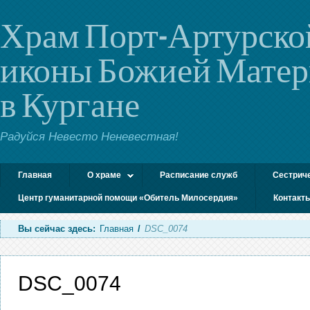
Храм Порт-Артурско
иконы Божией Мате
в Кургане
Радуйся Невесто Неневестная!
Главная
О храме
Расписание служб
Сестрич
Центр гуманитарной помощи «Обитель Милосердия»
Контакт
Вы сейчас здесь:
Главная
/
DSC_0074
DSC_0074