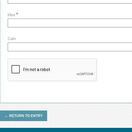
*
Имя
Сайт
←
RETURN TO ENTRY