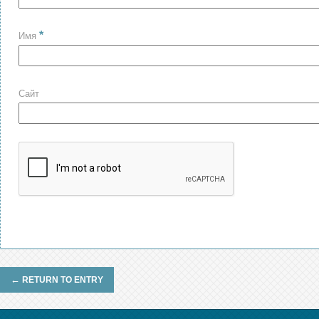
*
Имя
Сайт
←
RETURN TO ENTRY