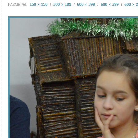
150 × 150
300 × 199
600 × 399
600 × 399
600 × 
РАЗМЕРЫ:
/
/
/
/