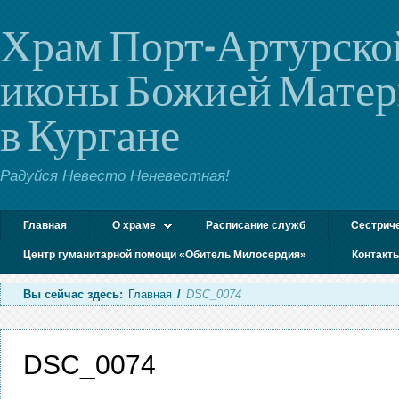
Храм Порт-Артурско
иконы Божией Мате
в Кургане
Радуйся Невесто Неневестная!
Главная
О храме
Расписание служб
Сестрич
Центр гуманитарной помощи «Обитель Милосердия»
Контакт
Вы сейчас здесь:
Главная
/
DSC_0074
DSC_0074