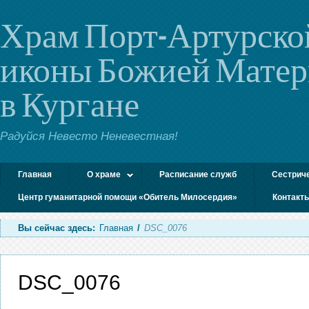
Храм Порт-Артурско
иконы Божией Мате
в Кургане
Радуйся Невесто Неневестная!
Главная
О храме
Расписание служб
Сестрич
Центр гуманитарной помощи «Обитель Милосердия»
Контакт
Вы сейчас здесь:
Главная
/
DSC_0076
DSC_0076