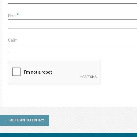
*
Имя
Сайт
←
RETURN TO ENTRY