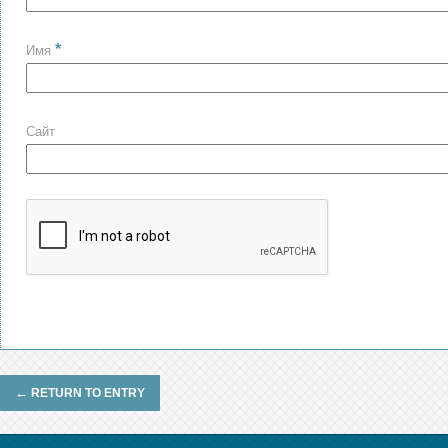
*
Имя
Сайт
←
RETURN TO ENTRY