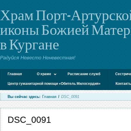
Храм Порт-Артурско
иконы Божией Мате
в Кургане
Радуйся Невесто Неневестная!
Главная
О храме
Расписание служб
Сестрич
Центр гуманитарной помощи «Обитель Милосердия»
Контакт
Вы сейчас здесь:
Главная
/
DSC_0091
DSC_0091