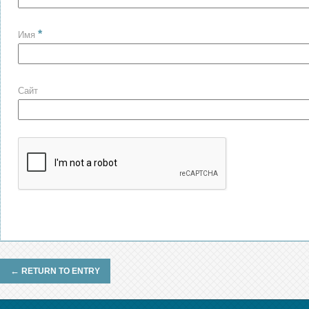
*
Имя
Сайт
←
RETURN TO ENTRY