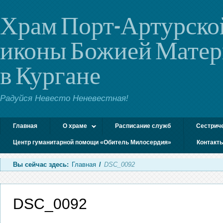
Храм Порт-Артурско
иконы Божией Мате
в Кургане
Радуйся Невесто Неневестная!
Главная
О храме
Расписание служб
Сестрич
Центр гуманитарной помощи «Обитель Милосердия»
Контакт
Вы сейчас здесь:
Главная
/
DSC_0092
DSC_0092