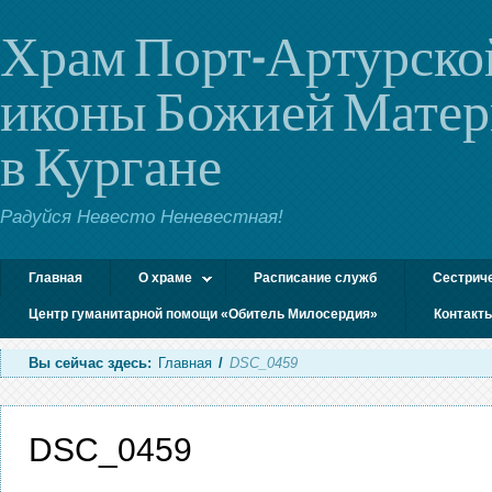
Храм Порт-Артурско
иконы Божией Мате
в Кургане
Радуйся Невесто Неневестная!
Главная
О храме
Расписание служб
Сестрич
Центр гуманитарной помощи «Обитель Милосердия»
Контакт
Вы сейчас здесь:
Главная
/
DSC_0459
DSC_0459