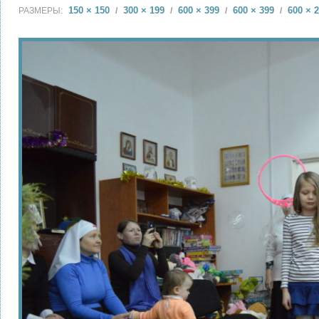
150 × 150
300 × 199
600 × 399
600 × 399
600 × 
РАЗМЕРЫ:
/
/
/
/