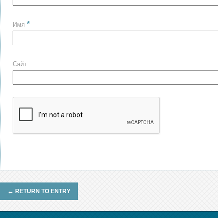
*
Имя
Сайт
←
RETURN TO ENTRY